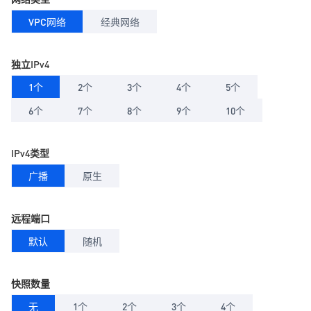
VPC网络
经典网络
独立IPv4
1个
2个
3个
4个
5个
6个
7个
8个
9个
10个
IPv4类型
广播
原生
远程端口
默认
随机
快照数量
无
1个
2个
3个
4个