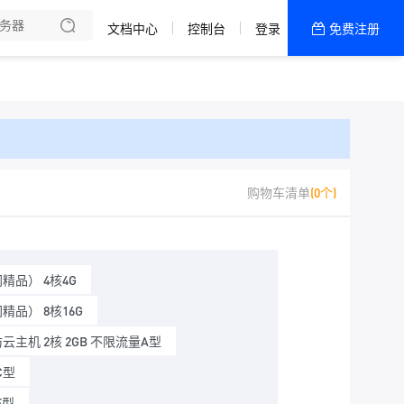
文档中心
控制台
登录
免费注册
全部产品
新闻资讯
帮助文档
热销推荐
618年度特惠
购物车清单
(0个)
精品） 4核4G
品） 8核16G
云主机 2核 2GB 不限流量A型
C型
E型