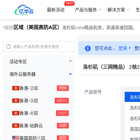
HOT
最新活动
产品与服务
解决方案
生
区域（美国高防A区）
洛杉矶cera精品机房，高速高速回国。
返回
您可点此 ，
登录
登
活动专区
洛杉矶（三网精品） 2核2
海外云服务器
香港-②区
畅销
产品型号
洛杉
香港-③区
NEW
洛杉
香港-④区
HOT
洛杉
香港-站群云
站群
美国
美国高防①区
高防
美国