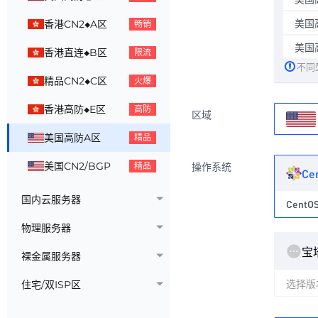
美国高
香港CN2◆A区
畅销
美国高
香港直连◆B区
限流
不同
精品CN2◆C区
火爆
香港高防◆E区
高防
区域
美国高防A区
精品
美国CN2/BGP
操作系统
精品
Ce
国内云服务器
CentOS
物理服务器
宝
裸金属服务器
选择版
住宅/双ISP区